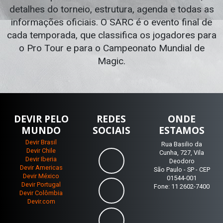
detalhes do torneio, estrutura, agenda e todas as
informações oficiais. O SARC é o evento final de
cada temporada, que classifica os jogadores para
o Pro Tour e para o Campeonato Mundial de
Magic.
DEVIR PELO
REDES
ONDE
MUNDO
SOCIAIS
ESTAMOS
Devir Brasil
Rua Basilio da
Devir Chile
Cunha, 727, Vila
Devir Iberia
Deodoro
Devir Americas
São Paulo - SP - CEP
Devir México
01544-001
Devir Portugal
Fone: 11 2602-7400
Devir Colômbia
Devir.com